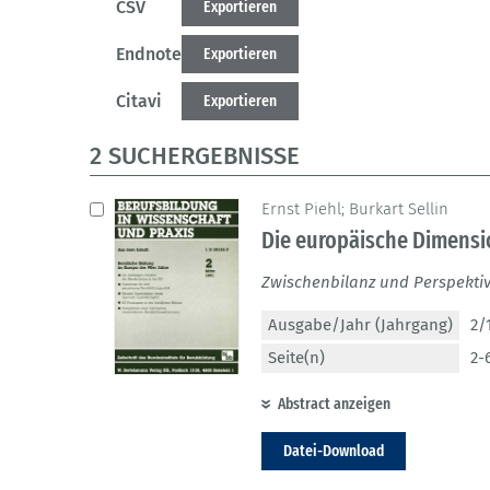
CSV
Exportieren
Endnote
Exportieren
Citavi
Exportieren
2 SUCHERGEBNISSE
Ernst Piehl; Burkart Sellin
Die europäische Dimensi
Zwischenbilanz und Perspekti
Ausgabe/Jahr (Jahrgang)
2/
Seite(n)
2-
Abstract anzeigen
Datei-Download