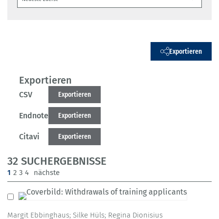
Exportieren
Exportieren
CSV
Exportieren
Endnote
Exportieren
Citavi
Exportieren
32 SUCHERGEBNISSE
(current)
1
2
3
4
nächste
Margit Ebbinghaus; Silke Hüls; Regina Dionisius