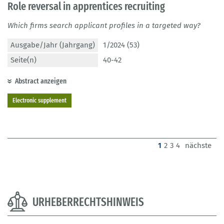
Role reversal in apprentices recruiting
Which firms search applicant profiles in a targeted way?
Ausgabe/Jahr (Jahrgang)
1/2024 (53)
Seite(n)
40-42
Abstract anzeigen
Electronic supplement
(current)
1
2
3
4
nächste
URHEBERRECHTSHINWEIS