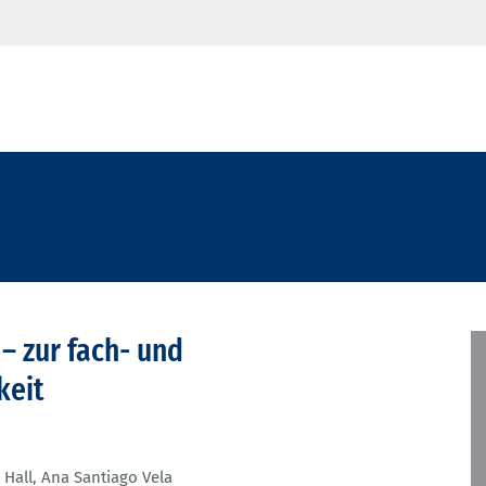
– zur fach- und
keit
 Hall
,
Ana Santiago Vela