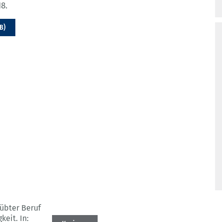
8.
B)
übter Beruf
keit.
In: