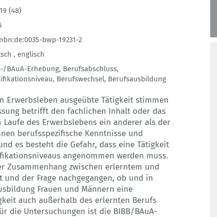
19 (48)
5
nbn:de:0035-bwp-19231-2
sch ,
englisch
B-/BAuA-Erhebung
,
Berufsabschluss
,
ifikationsniveau
,
Berufswechsel
,
Berufsausbildung
im Erwerbsleben ausgeübte Tätigkeit stimmen
sung betrifft den fachlichen Inhalt oder das
m Laufe des Erwerbslebens ein anderer als der
nnen berufsspezifische Kenntnisse und
und es besteht die Gefahr, dass eine Tätigkeit
ifikationsniveaus angenommen werden muss.
der Zusammenhang zwischen erlerntem und
t und der Frage nachgegangen, ob und in
usbildung Frauen und Männern eine
keit auch außerhalb des erlernten Berufs
für die Untersuchungen ist die BIBB/BAuA-