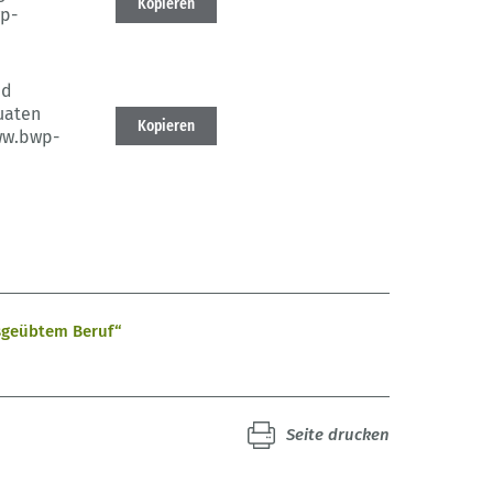
Kopieren
p-
nd
uaten
Kopieren
ww.bwp-
usgeübtem Beruf“
Seite drucken