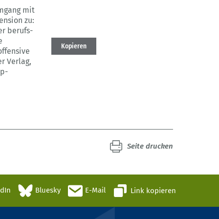
mgang mit
ension zu:
r berufs-
e
Kopieren
ffensive
er Verlag,
p-
Seite drucken
edIn
Bluesky
E-Mail
Link kopieren