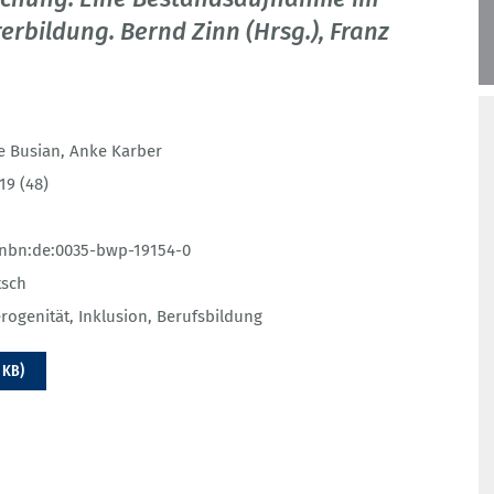
rbildung. Bernd Zinn (Hrsg.), Franz
e Busian
,
Anke Karber
19 (48)
:nbn:de:0035-bwp-19154-0
tsch
rogenität
,
Inklusion
,
Berufsbildung
 KB)