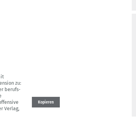
it
ension zu:
r berufs-
e
ffensive
Kopieren
er Verlag,