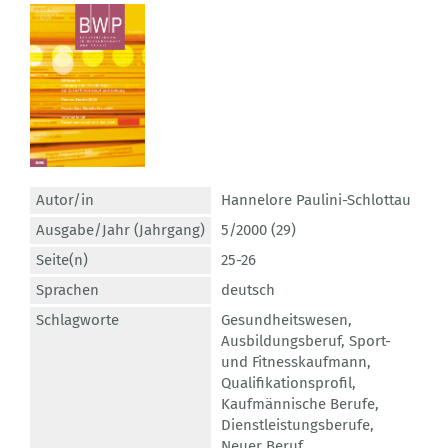
Autor/in
Hannelore Paulini-Schlottau
Ausgabe/Jahr (Jahrgang)
5/2000 (29)
Seite(n)
25-26
Sprachen
deutsch
Schlagworte
Gesundheitswesen
,
Ausbildungsberuf
,
Sport-
und Fitnesskaufmann
,
Qualifikationsprofil
,
Kaufmännische Berufe
,
Dienstleistungsberufe
,
Neuer Beruf
,