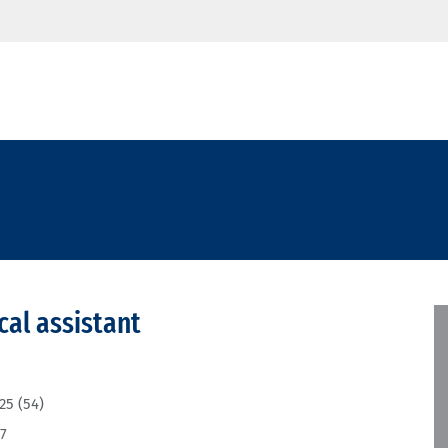
cal assistant
25 (54)
7