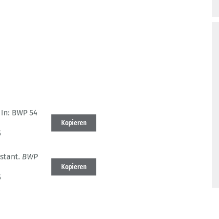
In: BWP 54
Kopieren
5
stant.
BWP
Kopieren
5