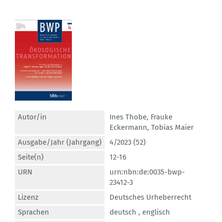
Autor/in
Ines Thobe
,
Frauke
Eckermann
,
Tobias Maier
Ausgabe/Jahr (Jahrgang)
4/2023 (52)
Seite(n)
12-16
URN
urn:nbn:de:0035-bwp-
23412-3
Lizenz
Deutsches Urheberrecht
Sprachen
deutsch ,
englisch