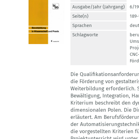
Ausgabe/Jahr (Jahrgang)
6/19
Seite(n)
189-
Sprachen
deu
Schlagworte
beru
Ums
Pro
CNC-
För
Die Qualifikationsanforder
die Förderung von gestalter
Weiterbildung erforderlich.
Bewältigung, Integration, Ha
Kriterium beschreibt den d
dimensionalen Polen. Die 
erläutert. Am Berufsförderu
der Automatisierungstechnik
die vorgestellten Kriterien 
Projektunterricht wird unter