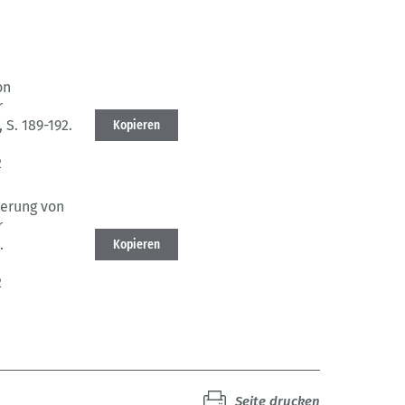
on
r
, S. 189-192.
Kopieren
2
erung von
r
.
Kopieren
2
Seite drucken