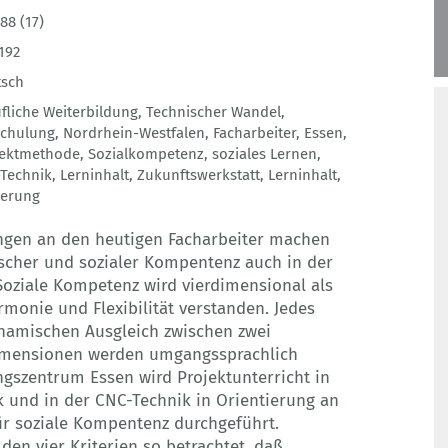
88 (17)
192
tsch
fliche Weiterbildung
,
Technischer Wandel
,
chulung
,
Nordrhein-Westfalen
,
Facharbeiter
,
Essen
,
jektmethode
,
Sozialkompetenz
,
soziales Lernen
,
Technik
,
Lerninhalt
,
Zukunftswerkstatt
,
Lerninhalt
,
derung
ungen an den heutigen Facharbeiter machen
ischer und sozialer Kompentenz auch in der
 Soziale Kompetenz wird vierdimensional als
rmonie und Flexibilität verstanden. Jedes
ynamischen Ausgleich zwischen zwei
Dimensionen werden umgangssprachlich
ngszentrum Essen wird Projektunterricht in
 und in der CNC-Technik in Orientierung an
für soziale Kompentenz durchgeführt.
 den vier Kriterien so betrachtet, daß