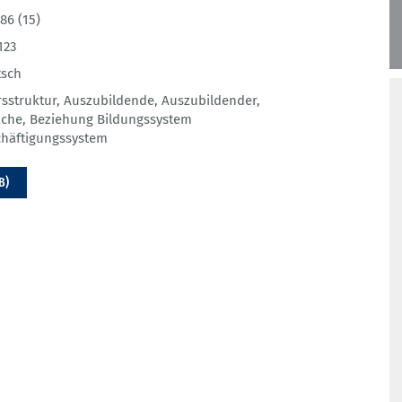
86 (15)
123
tsch
rsstruktur
,
Auszubildende
,
Auszubildender
,
ache
,
Beziehung Bildungssystem
häftigungssystem
B)