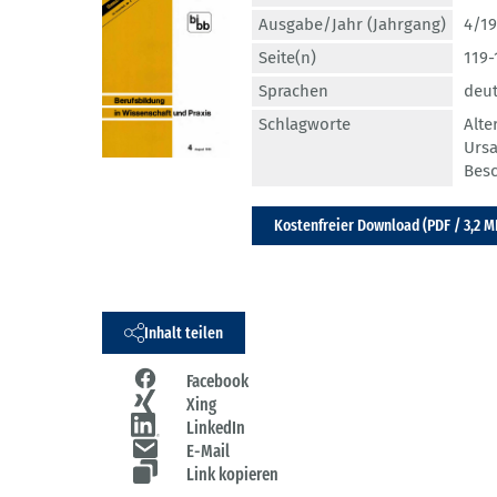
Ausgabe/Jahr (Jahrgang)
4/19
Seite(n)
119-
Sprachen
deu
Schlagworte
Alte
Urs
Besc
Kostenfreier Download (PDF / 3,2 M
Inhalt teilen
Facebook
Xing
LinkedIn
E-Mail
Link kopieren