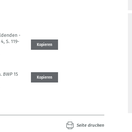
ldenden -
 4
, S. 119-
Kopieren
8
.
BWP
15
Kopieren
8
Seite drucken